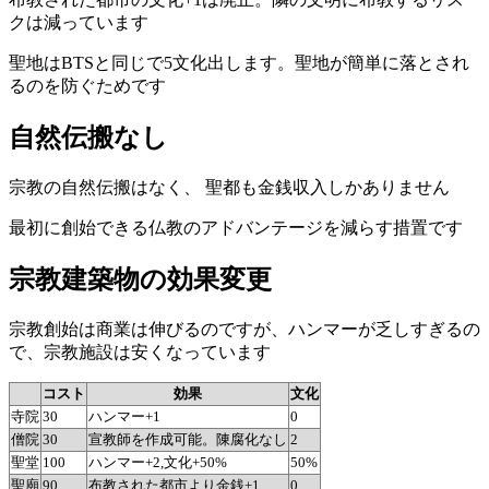
クは減っています
聖地はBTSと同じで5文化出します。聖地が簡単に落とされ
るのを防ぐためです
自然伝搬なし
宗教の自然伝搬はなく、 聖都も金銭収入しかありません
最初に創始できる仏教のアドバンテージを減らす措置です
宗教建築物の効果変更
宗教創始は商業は伸びるのですが、ハンマーが乏しすぎるの
で、宗教施設は安くなっています
コスト
効果
文化
寺院
30
ハンマー+1
0
僧院
30
宣教師を作成可能。陳腐化なし
2
聖堂
100
ハンマー+2,文化+50%
50%
聖廟
90
布教された都市より金銭+1
0