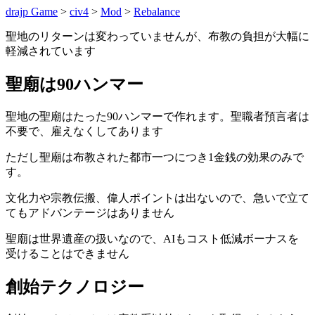
drajp Game
civ4
Mod
Rebalance
聖地のリターンは変わっていませんが、布教の負担が大幅に
軽減されています
聖廟は90ハンマー
聖地の聖廟はたった90ハンマーで作れます。聖職者預言者は
不要で、雇えなくしてあります
ただし聖廟は布教された都市一つにつき1金銭の効果のみで
す。
文化力や宗教伝搬、偉人ポイントは出ないので、急いで立て
てもアドバンテージはありません
聖廟は世界遺産の扱いなので、AIもコスト低減ボーナスを
受けることはできません
創始テクノロジー