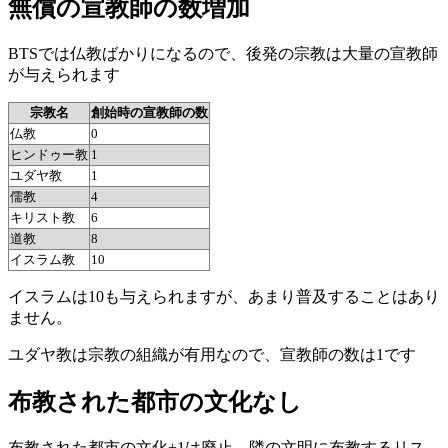
無償の宣教師の数増加
BTSでは仏教ばかりになるので、後発の宗教は大量の宣教師
が与えられます
宗教名
創始時の宣教師の数
仏教
0
ヒンドゥー教
1
ユダヤ教
1
儒教
4
キリスト教
6
道教
8
イスラム教
10
イスラムは10も与えられますが、あまり普及することはあり
ません。
ユダヤ教は宗教の組織が有用なので、宣教師の数は1です
布教された都市の文化なし
布教された都市の文化+1は廃止。隣の文明に布教するリス